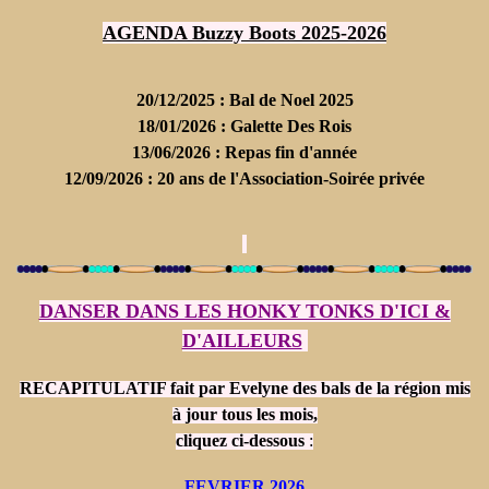
AGENDA
Buzzy Boots 2025-2026
20/12/2025 : Bal de Noel 2025
18/01/2026 : Galette Des Rois
13/06/2026 : Repas fin d'année
12/09/2026 : 20 ans de l'Association-Soirée privée
DANSER DANS LES HONKY TONKS D'ICI &
D'AILLEURS
RECAPITULATIF fait par Evelyne des bals de la région mis
à jour tous les mois,
cliquez
ci-dessous
:
FEVRIER 2026