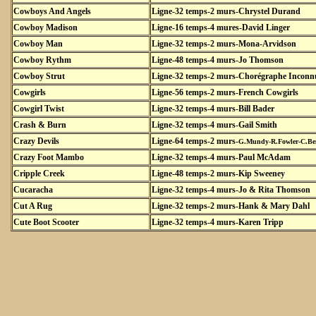
Cowboys And Angels
Ligne-32 temps-2 murs-Chrystel Durand
Cowboy Madison
Ligne-16 temps-4 mures-David Linger
Cowboy Man
Ligne-32 temps-2 murs-Mona-Arvidson
Cowboy Rythm
Ligne-48 temps-4 murs-Jo Thomson
Cowboy Strut
Ligne-32 temps-2 murs-Chorégraphe Inconn
Cowgirls
Ligne-56 temps-2 murs-French Cowgirls
Cowgirl Twist
Ligne-32 temps-4 murs-Bill Bader
Crash & Burn
Ligne-32 temps-4 murs-Gail Smith
Crazy Devils
Ligne-64 temps-2 murs-
G.Mundy-R.Fowler-C.Be
Crazy Foot Mambo
Ligne-32 temps-4 murs-Paul McAdam
Cripple Creek
Ligne-48 temps-2 murs-Kip Sweeney
Cucaracha
Ligne-32 temps-4 murs-Jo & Rita Thomson
Cut A Rug
Ligne-32 temps-2 murs-Hank & Mary Dahl
Cute Boot Scooter
Ligne-32 temps-4 murs-Karen Tripp