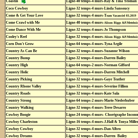
Coastin
Ligne-40 temps-4 murs-Ray & Tina Yeoman
Coco Cowboy
Ligne-32 temps-4 murs-Linda Sansoucy
Come & Get Your Love
Ligne-32 temps-4 murs-T
eam Vacanciel 03.2019
Come Crawl with Me
Ligne-40 temps-4 murs-
Alison Biggs &P.Metelni
Come Dance With Me
Ligne-32 temps-4 murs-Jo Thompson
Cooley's Reel
Ligne-32 temps-4 murs-
Alison Biggs &P.Metelni
Corn Don't Grow
Ligne-64 temps-4 murs-Tyna Argile
Country As Can Be
Ligne-32 temps-4 murs-Suzanne Wilson
Country Bump
Ligne-32 temps-4 murs-Darren Bailey
Country High
Ligne-64 temps-2 murs-Norman Gifford
Country Holic
Ligne-32 temps-4 murs-Darren Mitchell
Country Picking
Ligne-32 temps-4 murs-Gaye Teather
Country Rhone Valley
Ligne-32 temps-4 murs-Severine Fillion
Country Roads
Ligne-32 temps-4 murs-Kate Sala
Country Strong
Ligne-64 temps-2 murs-Mario Niederhuber
Country Walking
Ligne-32 temps-4 murs-Teree Desarro
C
owboy Boogie
Ligne-24 temps-4 murs- Chorégraphe Incon
Cowboy Charleston
Ligne-16 temps-4 murs-J.Hall & Tonya Mille
Cowboy Cowboy
Ligne-32 temps-4 murs-Dan Albro
Cowboy Dreams
Ligne-32 temps-4 murs-Darren Bailey